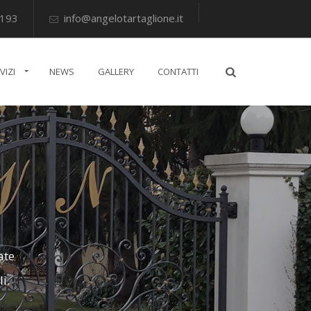
4193
info@angelotartaglione.it
VIZI
NEWS
GALLERY
CONTATTI
ate
i.