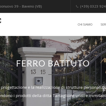
mponuovo 39 - Baveno (VB)
(+39) 0323 92
CHI SIAMO
SER
FERRO BATTUTO
 progettazione e la realizzazione di strutture personalizz
endono i prodotti della ditta Tartaglione unici e inimitabil