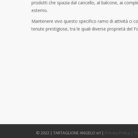
prodotti che spazia dal cancello, al balcone, ai compl
esterno.
Mantenere vivo questo specifico ramo di attività ci c
tenute prestigiose, tra le quali diverse proprietà del 
© 2022 | TARTAGLIONE ANGELO srl |
Privacy Policy
| C